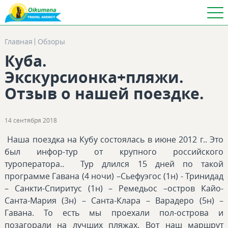
Главная
Обзоры
Куба.
Экскурсионка+пляжи.
Отзыв о нашей поездке.
14 сентября 2018
Наша поездка на Кубу состоялась в июне 2012 г.. Это
был инфор-тур от крупного российского
туроператора.. Тур длился 15 дней по такой
программе Гавана (4 ночи) –Сьефуэгос (1н) - Тринидад
– Санкти-Спиритус (1н) – Ремедьос –остров Кайо-
Санта-Мария (3н) – Санта-Клара – Варадеро (5н) –
Гавана. То есть мы проехали пол-острова и
позагорали на лучших пляжах. Вот наш маршрут