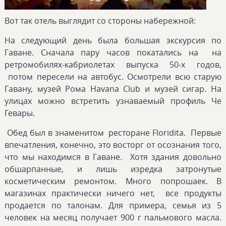
Вот так отель выглядит со стороны набережной:
На следующий день была большая экскурсия по
Гаване. Сначала пару часов покатались на на
ретромобилях-кабриолетах выпуска 50-х годов,
потом пересели на автобус. Осмотрели всю старую
Гавану, музей Рома Havana Club и музей сигар. На
улицах можно встретить узнаваемый профиль Че
Гевары.
Обед был в знаменитом ресторане Floridita. Первые
впечатления, конечно, это восторг от осознания того,
что мы находимся в Гаване. Хотя здания довольно
обшарпанные, и лишь изредка затронутые
косметическим ремонтом. Много попрошаек. В
магазинах практически ничего нет, все продукты
продается по талонам. Для примера, семья из 5
человек на месяц получает 900 г пальмового масла.