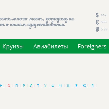
442
есть много мест, которые не
500
т о нашем существовании"
5.99
Круизы
Авиабилеты
Foreigners
Н
О
П
Р
С
Т
У
Ф
Ч
Ш
Э
Ю
Я