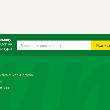
ссылку
,
идок на
е туры
ключенческие туры
и
нтств