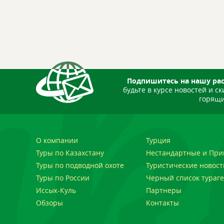
Подпишитесь на нашу ра
будьте в курсе новостей и ск
горящи
О компании
Турция
Туры по Казахстану
Нестандартные и При
Туры по подводной охоте
Туристические новост
Туры по России
Черный список тураге
Иссык-Куль
Партнеры
Обзоры
Контакты