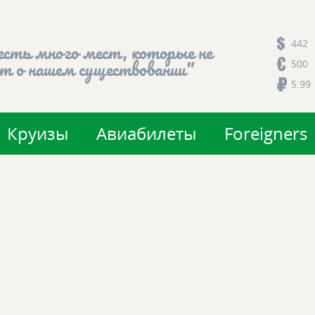
442
есть много мест, которые не
500
т о нашем существовании"
5.99
Круизы
Авиабилеты
Foreigners