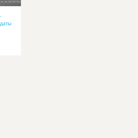
-
.даты