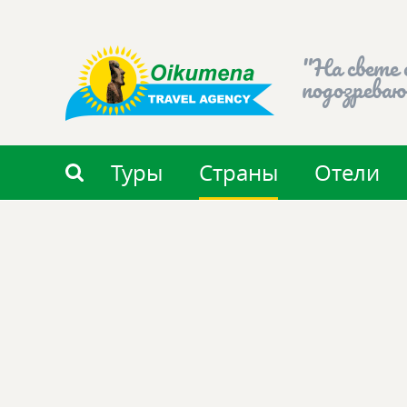
"На свете 
подозреваю
Туры
Страны
Отели