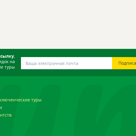
ссылку
,
идок на
е туры
ключенческие туры
и
нтств