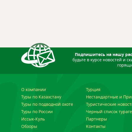
Подпишитесь на нашу ра
будьте в курсе новостей и ск
горящи
О компании
Турция
Туры по Казахстану
Нестандартные и При
Туры по подводной охоте
Туристические новост
Туры по России
Черный список тураге
Иссык-Куль
Партнеры
Обзоры
Контакты