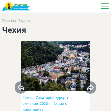
Главная
Страны
Чехия
Чехия. Санаторно-курортное
лечение. 2026 г - Акции от
санаториев