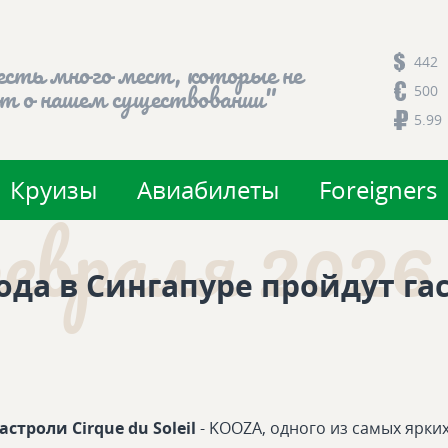
442
есть много мест, которые не
500
т о нашем существовании"
5.99
Круизы
Авиабилеты
Foreigners
февраля 2026 
года в Сингапуре пройдут гас
астроли Cirque du Soleil
- KOOZA, одного из самых ярки