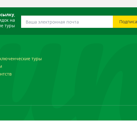
ссылку
,
идок на
е туры
ключенческие туры
и
нтств