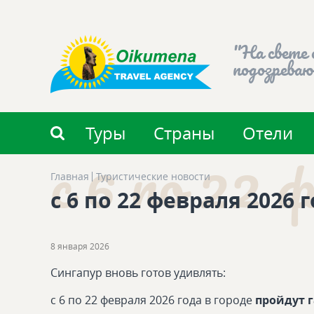
"На свете 
подозреваю
Туры
Страны
Отели
с 6 по 22 
Главная
Туристические новости
с 6 по 22 февраля 2026 
8 января 2026
Сингапур вновь готов удивлять:
с 6 по 22 февраля 2026 года в городе
пройдут г