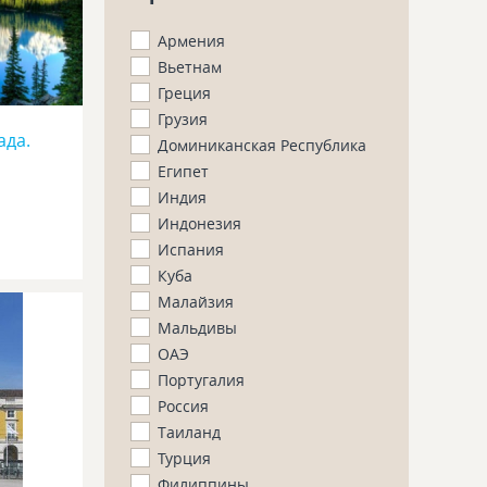
Армения
Вьетнам
Греция
Грузия
ада.
Доминиканская Республика
Египет
Индия
Индонезия
Испания
Куба
Малайзия
Мальдивы
ОАЭ
Португалия
Россия
Таиланд
Турция
Филиппины