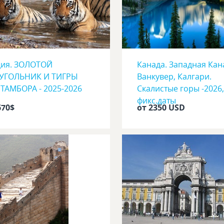
ия. ЗОЛОТОЙ
Канада. Западная Кан
УГОЛЬНИК И ТИГРЫ
Ванкувер, Калгари.
ТАМБОРА - 2025-2026
Скалистые горы -2026,
фикс.даты
670$
от 2350 USD