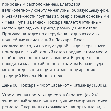
природным расположением. Благодаря
великолепному хребту Аннапурны, образующему фон,
и безмятежности группы из 9 озер с тремя основными
- Фева, Рупа и Бегнас - Покхара является отличным
местом для отдыха. Приезд, размещение в отеле.
Прогулка на лодке по озеру Фева – одно из самых
волшебных впечатлений в Покхаре. Тихое
скольжение лодки по изумрудной глади озера, звуки
природы и легкий горный ветер придают этому месту
особое чувство покоя и гармонии. В центре озеро
находится маленький остров с храмом Барахи, куда
можно подплыть и ощутить атмосферу древних
традиций Непала. Ночь в отеле.
День 08: Покхара – Форт Саранкот – Катманду (1300 м)
Утром пешая прогулка до форта Саранкот (ок 2 ч) –
живописный холм и одна из лучших смотровых точек
региона. С вершины открываются панорамные виды