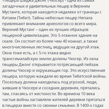
-Пещера Шиджа Джонг (Чхосер) - одна из самых
загадочных и удивительных пещер в Верхнем
Мустанге, которая находится недалеко от границы с
Китаем (Тибет). Тайны небесных пещер Непала
привлекают внимание археологов со всего мира.
Верхний Мустанг – один из лучших образцов
пещерной цивилизации. Это 5-этажное здание на
скале. Он состоит из более чем 40 комнат, а также
многочисленных лестниц, ведущих на другой этаж.
Окна тоже есть, а с 5-го этажа видно
трансгималайскую землю долины Чхосер. Из окна
пещеры Джонг открывается потрясающий пейзаж
долины Чхосер и окружающих гор. Это искусственная
пещера, которую жаждали во время Тибетской войны.
Поскольку долина находилась под угрозой, люди,
жившие в Чхосере и соседних деревнях, прятались
там, спасаясь от жестокости. Во времена 10 века
частые войны заставляли жителей деревни прятаться
в пещерах вместе со своими семьями. В 1400-х годах