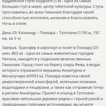
буддийской ступе Боуднатх (5 в) - одна из самых
больших ступ в мире, центр тибетской культуры. Ступа
прославилась во всем Гималаях благодаря своей
способностью исполнять желания и благословлять.
Ночь в отеле.
День 03: Катманду – Покхара – Татопани (1190 м, 192
км, ок 5 ч)
Завтрак. Трансфер в аэропорт и полет в Покхару (25
мин, 860 м) - одна из самых живописных городов
Непала, находится у подножия величественных
Гималаев. Город стоит на берегу озера Фева, в водах
которого отражаются вершины Аннапурна и
Мачапучаре (69993 м). Покхара известна своей
умиротворенной атмосферой, зелеными холмами,
водопадами и пещерами, а также как отправная точка
в регион Аннапурны. Прилет и отьезд в Татопани -
красивая небольшая деревня рядом с горной рекой и
природными горячими источниками, вы можете