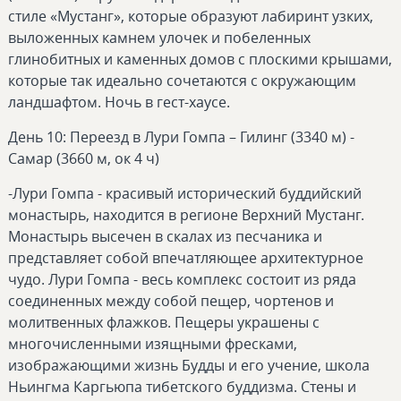
стиле «Мустанг», которые образуют лабиринт узких,
выложенных камнем улочек и побеленных
глинобитных и каменных домов с плоскими крышами,
которые так идеально сочетаются с окружающим
ландшафтом. Ночь в гест-хаусе.
День 10: Переезд в Лури Гомпа – Гилинг (3340 м) -
Самар (3660 м, ок 4 ч)
-Лури Гомпа - красивый исторический буддийский
монастырь, находится в регионе Верхний Мустанг.
Монастырь высечен в скалах из песчаника и
представляет собой впечатляющее архитектурное
чудо. Лури Гомпа - весь комплекс состоит из ряда
соединенных между собой пещер, чортенов и
молитвенных флажков. Пещеры украшены с
многочисленными изящными фресками,
изображающими жизнь Будды и его учение, школа
Ньингма Каргьюпа тибетского буддизма. Стены и