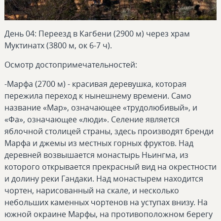
День 04: Переезд в Кагбени (2900 м) через храм
Муктинатх (3800 м, ок 6-7 ч).
Осмотр достопримечательностей:
-Марфа (2700 м) - красивая деревушка, которая
пережила переход к нынешнему времени. Само
название «Мар», означающее «трудолюбивый», и
«Фа», означающее «люди». Селение является
яблочной столицей страны, здесь производят бренди
Марфа и джемы из местных горных фруктов. Над
деревней возвышается монастырь Ньингма, из
которого открывается прекрасный вид на окрестности
и долину реки Гандаки. Над монастырем находится
чортен, нарисованный на скале, и несколько
небольших каменных чортенов на уступах внизу. На
южной окраине Марфы, на противоположном берегу