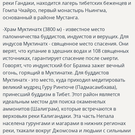
реки Гандаки, находится лагерь тибетских беженцев и
Гомпа Чхайро, первый монастырь Ньингма,
основанный в районе Мустанга.
-Храм Муктинатх (3800 м) - известное место
паломничества буддистов, индуистов и верущих. Для
индусов Муктинатх - священное место спасения. Они
верят, что купание в здешних водах и 108 священных
источниках, гарантирует спасение после смерти.
Говорят, что индуистский бог Брахма зажег вечный
огонь, горящий в Муктинатхе. Для буддистов
Муктинатх - это место, куда приходил медитировать
великий мудрец Гуру Ринпоче (Падмасамбхава),
принесший буддизм в Тибет. Этот район является
идеальным местом для поиска окаменелых
аммонитов (Шалиграм), которые встречаются в
верховьях реки Калигандаки. Эта часть Непала
населена гурунгами и магарами в нижних регионах
реки, тхакали вокруг Джомсома и людьми с сильными