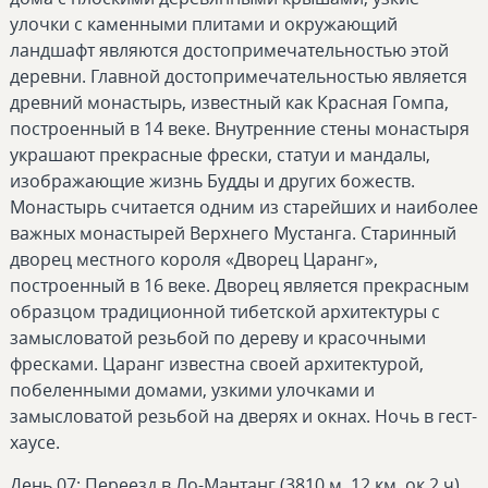
улочки с каменными плитами и окружающий
ландшафт являются достопримечательностью этой
деревни. Главной достопримечательностью является
древний монастырь, известный как Красная Гомпа,
построенный в 14 веке. Внутренние стены монастыря
украшают прекрасные фрески, статуи и мандалы,
изображающие жизнь Будды и других божеств.
Монастырь считается одним из старейших и наиболее
важных монастырей Верхнего Мустанга. Старинный
дворец местного короля «Дворец Царанг»,
построенный в 16 веке. Дворец является прекрасным
образцом традиционной тибетской архитектуры с
замысловатой резьбой по дереву и красочными
фресками. Царанг известна своей архитектурой,
побеленными домами, узкими улочками и
замысловатой резьбой на дверях и окнах. Ночь в гест-
хаусе.
День 07: Переезд в Ло-Мантанг (3810 м, 12 км, ок 2 ч)