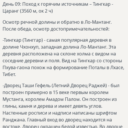
День 09: Поход к горячим источникам – Тингкар -
Царанг (3560 м, ок 2 ч)
Осмотр речной долины и обратно в Ло-Мантанг.
После обеда, осмотр достопримечательностей:
-Тингкар (Тинггар) - самая популярная деревня в
долине Чхонхуп, западная долина Ло-Мантанг. Эта
деревня расположена на склоне холма с видом на
соседние деревни и поля. Вид на Тингкар со стороны
Пхува-гаона похож на формирование Поталы в Лхасе,
Тибет.
-Дворец Таши Гефель (Летний Дворец Раджей) - был
построен примерно в 15 веке первым королем
Мустанга, королем Амадом Палом. Он построен из
глины, камня и дерева и имеет девять углов.
Настенные росписи и надписи написаны шрифтом
Ранджана. Главный вход во дворец находится на
востоке. Дворец окрашен белой известью. Во дворце