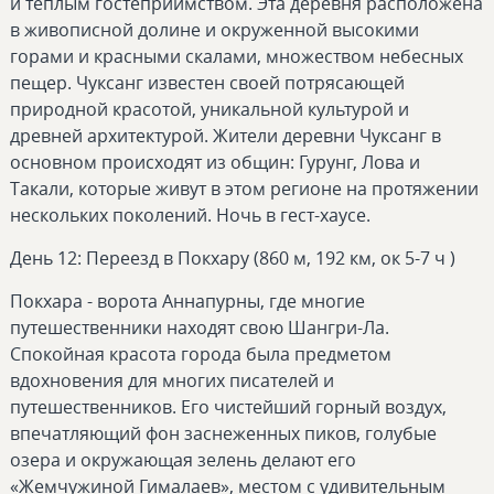
и теплым гостеприимством. Эта деревня расположена
в живописной долине и окруженной высокими
горами и красными скалами, множеством небесных
пещер. Чуксанг известен своей потрясающей
природной красотой, уникальной культурой и
древней архитектурой. Жители деревни Чуксанг в
основном происходят из общин: Гурунг, Лова и
Такали, которые живут в этом регионе на протяжении
нескольких поколений. Ночь в гест-хаусе.
День 12: Переезд в Покхару (860 м, 192 км, ок 5-7 ч )
Покхара - ворота Аннапурны, где многие
путешественники находят свою Шангри-Ла.
Спокойная красота города была предметом
вдохновения для многих писателей и
путешественников. Его чистейший горный воздух,
впечатляющий фон заснеженных пиков, голубые
озера и окружающая зелень делают его
«Жемчужиной Гималаев», местом с удивительным