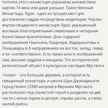
потолок этого монастыря украшены множеством
картин 14 века или даже раньше. Таинственный
Монастырь Лури - одно из лучших мест для
достижения сиддхи посредством медитации. Чортен
внутри пещерного монастыря Лури, украшенный
восемью благоприятными символами и четырьмя
божествами-хранителями. Дом содержит
изображения Намгьяла, Кхадчери, Ваджрасаттвы и
Локешвары в 4 направлениях на восток, запад, север
и юг соответственно. Есть также много изображений
лам, восьми сиддхов и мандалы. Это исторический
религиозный объект и культурное наследие Мустанга.
-Гилинг – это большая деревня, в которой есть
священный монастырь и школа Шри Джанаджьоти.
Город Гелинг (3340 метров) в Верхнем Мустанге
расположен под скалистой горой и разделен на две
части с монастырем в центре: справа школа, а слева
жилой район.