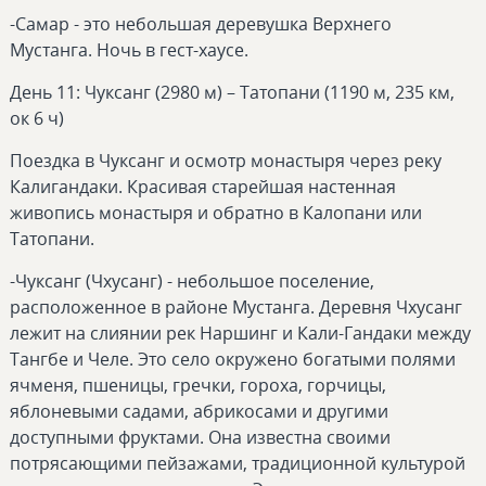
-Самар - это небольшая деревушка Верхнего
Мустанга. Ночь в гест-хаусе.
День 11: Чуксанг (2980 м) – Татопани (1190 м, 235 км,
ок 6 ч)
Поездка в Чуксанг и осмотр монастыря через реку
Калигандаки. Красивая старейшая настенная
живопись монастыря и обратно в Калопани или
Татопани.
-Чуксанг (Чхусанг) - небольшое поселение,
расположенное в районе Мустанга. Деревня Чхусанг
лежит на слиянии рек Наршинг и Кали-Гандаки между
Тангбе и Челе. Это село окружено богатыми полями
ячменя, пшеницы, гречки, гороха, горчицы,
яблоневыми садами, абрикосами и другими
доступными фруктами. Она известна своими
потрясающими пейзажами, традиционной культурой