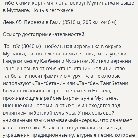
тибетскими корнями, лопа, вокруг Муктинатха и выше
в Мустанге. Ночь в гест-хаусе.
День 05: Переезд в Гами (3510 м, 205 км, ок 6 ч).
Осмотр достопримечательностей:
-Тангбе (3040 м) - небольшая деревушка в округе
Мустанга, расположена на мысе с видом на ущелье
Гандаки между Кагбени и Чусангом. Жители деревни
Тангбе называют себя «тангбетани». Большинство
танбетани носят фамилию «Гурунг», а некоторые
используют «Тангбетани» или «Тангбе». Тангбетани
были описаны как коренные жители Непала,
проживающие в районе Барха-Гаун в Мустанге.
Внешне они напоминают Лхобу и находятся под
влиянием тибетской культуры. У них есть свой
уникальный язык, называемый «серке», что означает
«золотой язык». А также своя уникальная одежда,
украшения, традиционные культурные песни, которые