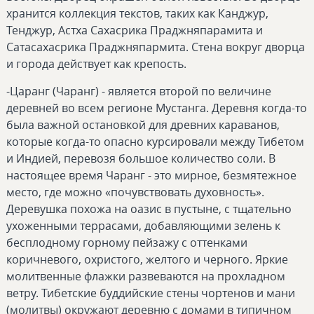
хранится коллекция текстов, таких как Канджур,
Тенджур, Астха Сахасрика Праджняпарамита и
Сатасахасрика Праджняпармита. Стена вокруг дворца
и города действует как крепость.
-Царанг (Чаранг) - является второй по величине
деревней во всем регионе Мустанга. Деревня когда-то
была важной остановкой для древних караванов,
которые когда-то опасно курсировали между Тибетом
и Индией, перевозя большое количество соли. В
настоящее время Чаранг - это мирное, безмятежное
место, где можно «почувствовать духовность».
Деревушка похожа на оазис в пустыне, с тщательно
ухоженными террасами, добавляющими зелень к
бесплодному горному пейзажу с оттенками
коричневого, охристого, желтого и черного. Яркие
молитвенные флажки развеваются на прохладном
ветру. Тибетские буддийские стены чортенов и мани
(молитвы) окружают деревню с домами в типичном