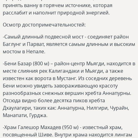
принять ванну в горячем источнике, которая
расслабит и наполнит природной энергией.
Осмотр достопримечательностей:
-Самый длинный подвесной мост - соединяет район
Баглунг и Парват, является самым длинным и высоким
мостом в Непале.
-Бени Базар (800 м) – район-центр Мьягди, находится в
месте слияния рек Калигандаки и Мьягди, а также
известен как ворота в Мустанг. Из соседних деревень
Бени можно увидеть завораживающую красоту
разнообразных снежных вершин хребта Аннапурны.
Отсюда видно более десятка пиков хребта
Дхаулагири, таких как: Аннапурна, Нилгири, Чурайн,
Манапати, Гурджа.
-Храм Галешор Махадев (950 м) - известный храм,
посвященный Шиве. Внутри храма находится лингам