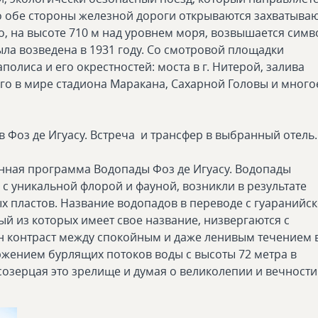
По обе стороны железной дороги открываются захватыв
о, на высоте 710 м над уровнем моря, возвышается симв
была возведена в 1931 году. Со смотровой площадки
олиса и его окрестностей: моста в г. Нитерой, залива
ого в мире стадиона Маракана, Сахарной Головы и много
 в Фоз де Игуасу. Встреча и трансфер в выбранный отель
онная программа Водопады Фоз де Игуасу. Водопады
с уникальной флорой и фауной, возникли в результате
 пластов. Название водопадов в переводе с гуаранийск
ый из которых имеет свое название, низвергаются с
ен контраст между спокойным и даже ленивым течением 
жением бурлящих потоков воды с высоты 72 метра в
созерцая это зрелище и думая о великолепии и вечности