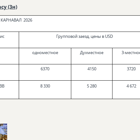
су (3н)
КАРНАВАЛ 2026
вис
Групповой заезд, цены в USD
одноместное
Духместное
3-местно
6370
4150
3720
 BB
8 330
5 280
4 672