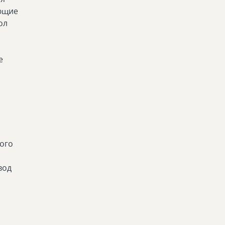
ающие
ол
е
.
ого
вод