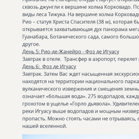
сквозь джунгли к вершине холма Корковадо. 
виды леса Тижука. На вершине холма Корковад
Рио – статуя Христа Спасителя (38 м), которая 
открывается захватывающая дух панорама мегап
Гуанабара, Ботанического сада, самого больш
другое.
День 5: Рио-де-Жанейро - Фоз де Игуасу
Завтрак в отеле. Трансфер в аэропорт, перелет
День 6: Фоз де Игуасу
Завтрак. Затем Вас ждет насыщенная экскурси
находятся на территории национального парка 
вулканического извержения и смещения земных
означает «большая вода». 275 водопадов, кажд
грохотом в ущелье «Горло дьявола». Удивител
реки Игуасу выше водопадов и мощным низвер
пропасть. Можно стоять часами не отрываясь, 
нашей вселенной.