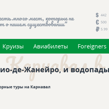
442
есть много мест, которые не
500
т о нашем существовании"
5.99
Круизы
Авиабилеты
Foreigners
 Карнавал в 
ио-де-Жанейро, и водопады 
орные туры на Карнавал