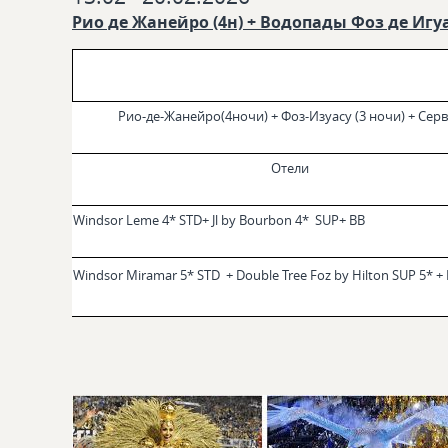
Рио де Жанейро (4н) + Водопады Фоз де Игуа
Рио-де-Жанейро(4ночи) + Фоз-Изуасу (3 ночи) + Сер
Отели
Windsor Leme 4* STD+ Jl by Bourbon 4* SUP+ BB
Windsor Miramar 5* STD + Double Tree Foz by Hilton SUP 5* +