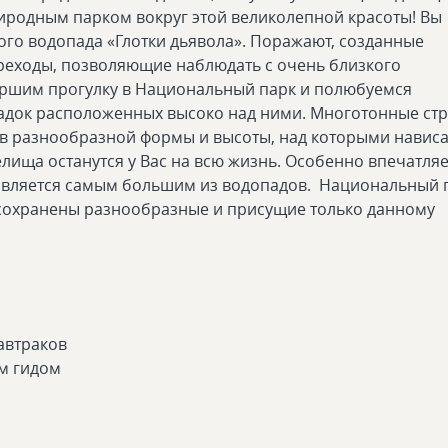
иродным парком вокруг этой великолепной красоты! Вы
ого водопада «Глотки дьявола». Поражают, созданные
реходы, позволяющие наблюдать с очень близкого
ершим прогулку в Национальный парк и полюбуемся
док расположенных высоко над ними. Многотонные стр
в разнообразной формы и высоты, над которыми навис
елища останутся у Вас на всю жизнь. Особенно впечатляе
 является самым большим из водопадов. Национальный 
 сохранены разнообразные и присущие только данному
автраков
м гидом