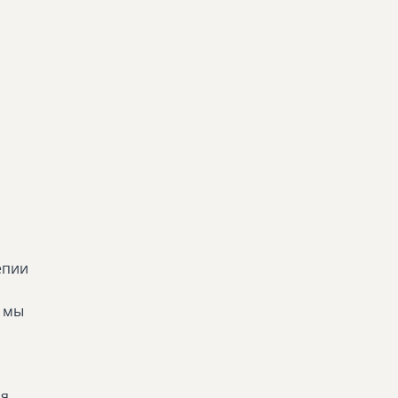
епии
а мы
ся