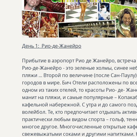
День 1: Рио-де-Жанейро
Прибытие в аэропорт Рио де Жанейро, встреча 
Рио-де-Жанейро - это зеленые холмы, синее неб
пляжи ... Второй по величине (после Сан-Паулу
городов в мире. Бич Отели расположены по все
одном из таких отелей, то красоты Рио- де- Жа
манит на пляжи, и самые популярные – Копака
кафельной набережной. С утра и до самого поз
волейбол. Те, кто предпочитает отдыхать актив
практически любым видом спорта – гольф, тенни
многое другое. Многочисленные открытые кафе
свежевыжатыми соками и другими напитками. 