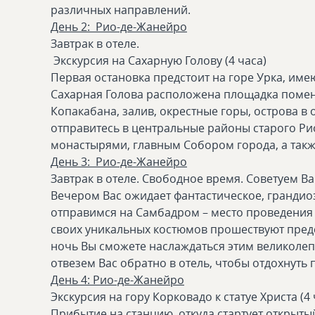
различных направлений.
День 2: Рио-де-Жанейро
Завтрак в отеле.
Экскурсия на Сахарную Голову (4 часа)
Первая остановка предстоит на горе Урка, им
Сахарная Голова расположена площадка помень
Копакабана, залив, окрестные горы, острова в о
отправитесь в центральные районы старого Ри
монастырями, главным Собором города, а так
День 3: Рио-де-Жанейро
Завтрак в отеле. Свободное время. Советуем В
Вечером Вас ожидает фантастическое, грандио
отправимся на Самбадром – место проведения 
своих уникальных костюмов прошествуют предс
ночь Вы сможете наслаждаться этим великол
отвезем Вас обратно в отель, чтобы отдохнуть
День 4: Рио-де-Жанейро
Экскурсия на гору Корковадо к статуе Христа (4 
Прибытие на станцию, откуда стартует открыты