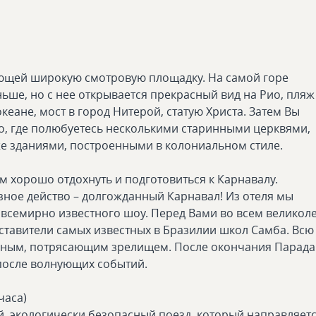
еющей широкую смотровую площадку. На самой горе
ше, но с нее открывается прекрасный вид на Рио, пляж
кеане, мост в город Нитерой, статую Христа. Затем Вы
о, где полюбуетесь несколькими старинными церквями,
же зданиями, построенными в колониальном стиле.
ам хорошо отдохнуть и подготовиться к Карнавалу.
зное действо – долгожданный Карнавал! Из отеля мы
всемирно известного шоу. Перед Вами во всем великол
тавители самых известных в Бразилии школ Самба. Всю
епным, потрясающим зрелищем. После окончания Парад
 после волнующих событий.
часа)
й, экологически безопасный поезд, который направляет