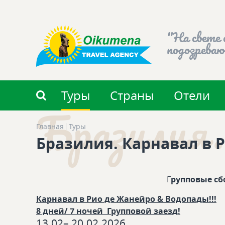
"На свете 
подозреваю
Туры
Страны
Отели
Бразилия.
Главная
Туры
Бразилия. Карнавал в Р
Г
рупповые сб
Карнавал в Рио де Жанейро & Водопады!!!
8 дней/ 7 ночей Групповой заезд!
13.02– 20.02.2026