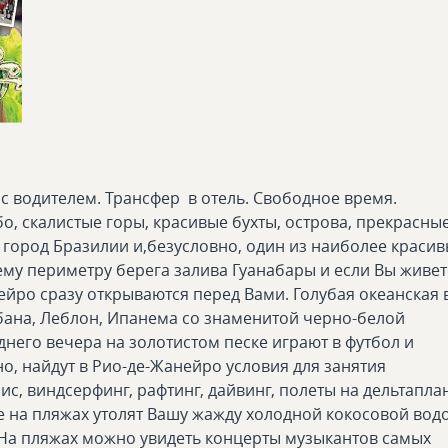
с водителем. Трансфер в отель. Свободное время.
о, скалистые горы, красивые бухты, острова, прекрасны
) город Бразилии и,безусловно, один из наиболее краси
му периметру берега залива Гуанабары и если Вы живет
нейро сразу открываются перед Вами. Голубая океанская 
бана, Леблон, Ипанема со знаменитой черно-белой
днего вечера на золотистом песке играют в футбол и
но, найдут в Рио-де-Жанейро условия для занятия
с, виндсерфинг, рафтинг, дайвинг, полеты на дельтапла
 на пляжах утолят Вашу жажду холодной кокосовой водо
На пляжах можно увидеть концерты музыкантов самых