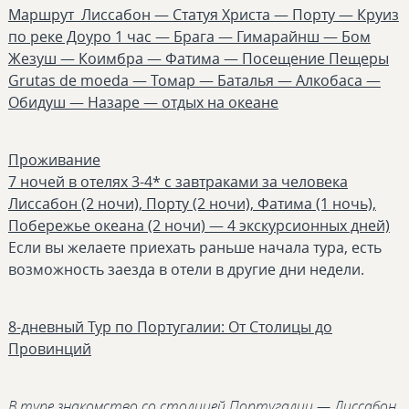
Маршрут Лиссабон — Статуя Христа — Порту — Круиз
по реке Доуро 1 час — Брага — Гимарайнш — Бом
Жезуш — Коимбра — Фатима — Посещение Пещеры
Grutas de moeda — Томар — Баталья — Алкобаса —
Обидуш — Назаре — отдых на океане
Проживание
7 ночей в отелях 3-4* с завтраками за человека
Лиссабон (2 ночи), Порту (2 ночи), Фатима (1 ночь),
Побережье океана (2 ночи) — 4 экскурсионных дней)
Если вы желаете приехать раньше начала тура, есть
возможность заезда в отели в другие дни недели.
8-дневный Тур по Португалии: От Столицы до
Провинций
В туре знакомство со столицей Португалии — Лиссабон