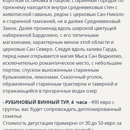
Короткая остановка в Лацизе, старинный городок по
прежнему находится внутри средневековых стен с
живописной гаванью, рядом с церковью Сан-Николо
и старинной таможней, не в далеке Средневековый
Замок. Далее променад вдоль широкой цветущей
набережной Бардолино, с его типичными
магазинами, характерным вином этой области и
церковью Сан Северо. Следуя вдоль залива Гарда,
перед нами открывается магия Мыса Сан Виджилио,
исключительно романтическое место, с небольшим
портом, спуском выложенным старинным
булыжником, лимонами. Сказочный уголок,
обрамленный старинным трактиром и таверной и
отражающийся в прозрачных водах озер
- РУБИНОВЫЙ ВИННЫЙ ТУР, 4 часа
- 490 евро с
группы, вас будет сопровождать дипломированный
сомелье
Стоимость дегустации примерно от 30 до 50 евро за
человека зависимо от винного погреба