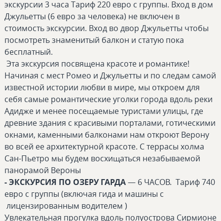
экскурсии 3 часа Тариф 220 евро с группы. Вход в дом
Джульетты (6 евро за человека) не включен в
стоимость экскурсии. Вход во двор Джульетты чтобы
посмотреть знаменитый балкон и статую пока
бесплатный.
Эта экскурсия посвящена красоте и романтике!
Начиная с мест Ромео и Джульетты и по следам самой
известной истории любви в мире, мы откроем для
себя самые романтические уголки города вдоль реки
Адидже и менее посещаемые туристами улицы, где
древние здания с красивыми порталами, готическими
окнами, каменными балконами нам откроют Верону
во всей ее архитектурной красоте. С террасы холма
Сан-Пьетро мы будем восхищаться незабываемой
панорамой Вероны
- ЭКСКУРСИЯ ПО ОЗЕРУ ГАРДА
— 6 ЧАСОВ. Тариф 740
евро с группы (включая гида и машины с
лицензированным водителем )
Увлекательная прогулка вдоль полуострова Сирмионе