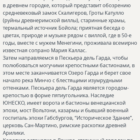
в древнем городке, который представит обозрению
средневековый замок Скалигеров, Гроты Катулло
(руйны древнеримской виллы), старинные храмы,
термальный источник Бойола; приятная беседа о
цветах, природе и музыке рядом с виллой, где в 50-е
годы, вместе с мужем Менегини, проживала всемирно
известная сопрано Мария Каллас.
Затем направляемся в Пескьера дель Гарда, чтобы
полюбоваться могучими крепостными бастионами, в
этом месте заканчивается Озеро Гарда и берет свое
начало река Минчо с блестящими изумрудными
оттенками. Пескьера дель Гарда является городом-
крепостью в форме пятиугольника. Наследие
ЮНЕСКО, имеет ворота и бастионы венецианской
эпохи, мост Вольтони, казармы и бывший военный
госпиталь эпохи Габсбургов, “Историческое Здание”,
церковь Сан-Мартино, римские раскопки древней
Арилики.