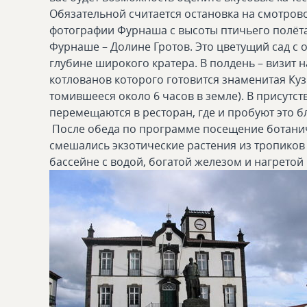
Обязательной считается остановка на смотров
фотографии Фурнаша с высоты птичьего полёта
Фурнаше – Долине Гротов. Это цветущий сад 
глубине широкого кратера. В полдень – визит
котлованов которого готовится знаменитая Кузи
томившееся около 6 часов в земле). В присутст
перемещаются в ресторан, где и пробуют это б
После обеда по программе посещение ботаниче
смешались экзотические растения из тропиков 
бассейне с водой, богатой железом и нагрето