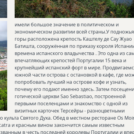
имели большое значение в политическом и
экономическом развитии всей страны.У подножья
горы расположена крепость Каштелу де Сау Жуао
Батишта, сооружённая по приказу короля Испани
времена испанского владычества . Это одна из са
впечатляющих крепостей Португалии 15 века и
крупнейший испанский форт в мире. Продвигаемс
южной части острова с остановкой в кафе, где мо
попробовать лучший на острове кофе и узнать,
почему его подают именно здесь. Затем посещен
готической церкви Sao Sebastiao, построенной
первыми поселенцами и знакомство с одной из
визитных карточек Терсейры - разноцветными
 культа Святого Духа. Обед в местном ресторане Os Mo
catra и красным вином закончится самым известным
азванным в честь последней королевы Португалии и впе