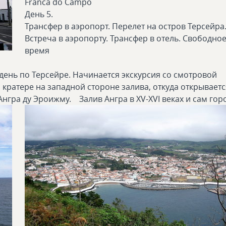
Franca do Campo
День 5.
Трансфер в аэропорт. Перелет на остров Терсейра
Встреча в аэропорту. Трансфер в отель. Свободно
время
день по Терсейре. Начинается экскурсия со смотровой
 кратере на западной стороне залива, откуда открываетс
Ангра ду Эроижму.
Залив Ангра в ХV-ХVI веках и сам гор