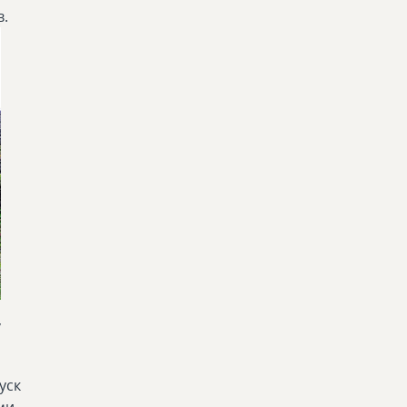
в.
,
уск