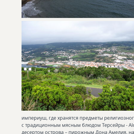
империуш, где хранятся предметы религиозного
с традиционным мясным блюдом Терсейры - Al
десертом острова – пирожным Дона Амелия, н