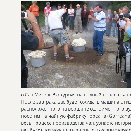
о.Сан Мигель Экскурсия на полный по восточн
После завтрака вас будет ожидать машина с гид
расположенного на вершине одноименного вул
посетим на чайную фабрику Гореана (Gorreana)
весь процесс производства чая, узнаете истор
вас будет возможность оцените вкусовые качест