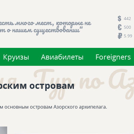
442
есть много мест, которые не
500
т о нашем существовании"
5.99
Круизы
Авиабилеты
Foreigners
. Тур по Азо
орским островам
м основным островам Азорского архипелага.