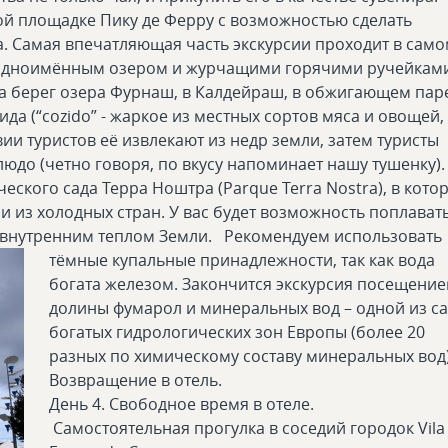
ой площадке Пику де Ферру с возможностью сделать
. Самая впечатляющая часть экскурсии проходит в сам
с одноимённым озером и журчащими горячими ручейкам
 на берег озера Фурнаш, в Калдейраш, в обжигающем пар
да (“cozido” - жаркое из местных сортов мяса и овощей,
вии туристов её извлекают из недр земли, затем туристы
людо (четно говоря, по вкусу напоминает нашу тушенку).
ского сада Терра Ноштра (Parque Terra Nostra), в кото
и из холодных стран. У вас будет возможность поплавать
й внутренним теплом Земли.
Рекомендуем использовать
тёмные купальные принадлежности, так как вода
богата железом. Закончится экскурсия посещени
долины фумарол и минеральных вод – одной из с
богатых гидрологических зон Европы (более 20
разных по химическому составу минеральных вод)
Возвращение в отель.
День 4. Свободное время в отеле.
Самостоятельная прогулка в соседий городок Vila