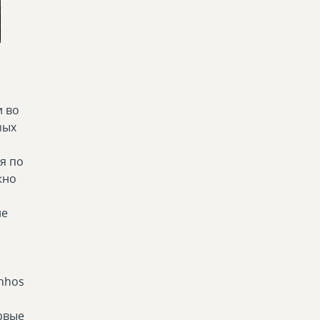
и во
мых
я по
жно
ие
inhos
рвые