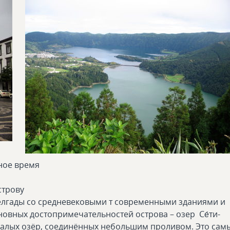
дное время
строву
Делгады со средневековыми т современными зданиями и
новных достопримечательностей острова – озер Се́ти-
х малых озёр, соединённых небольшим проливом. Это сам