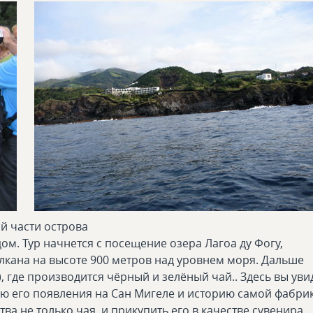
ой части острова
ом. Тур начнется с посещение озера Лагоа ду Фогу,
кана на высоте 900 метров над уровнем моря. Дальше
, где производится чёрный и зелёный чай.. Здесь вы уви
ию его появления на Сан Мигеле и историю самой фабрик
ва не только чая, и прикупить его в качестве сувенира.