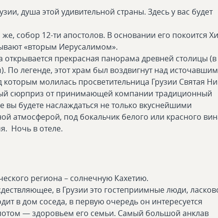
зии, душа этой удивительной страны. Здесь у вас будет
же, собор 12-ти апостолов. В основании его покоится Х
зывают «вторым Иерусалимом».
да открывается прекрасная панорама древней столицы (в
). По легенде, этот храм был воздвигнут над источавшим
од которым молилась просветительница Грузии Святая Н
ный сюрприз от принимающей компании традиционный
де вы будете наслаждаться не только вкуснейшими
ой атмосферой, под бокальчик белого или красного вин
я. Ночь в отеле.
ьческого региона – солнечную Кахетию.
ождествляющее, в Грузии это гостеприимные люди, ласков
одит в дом соседа, в первую очередь он интересуется
потом — здоровьем его семьи. Самый большой анклав