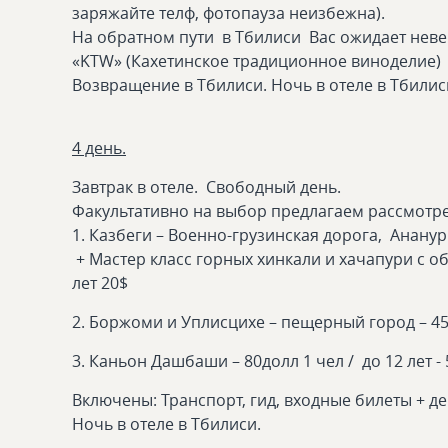
заряжайте телф, фотопауза неизбежна).
На обратном пути в Тбилиси Вас ожидает неве
«KTW» (Кахетинское традиционное виноделие)
Возвращение в Тбилиси. Ночь в отеле в Тбилис
4 день.
Завтрак в отеле. Свободный день.
Факультативно на выбор предлагаем рассмотрет
1. Казбеги – Военно-грузинская дорога, Ананури
+ Мастер класс горных хинкали и хачапури с об
лет 20$
2. Боржоми и Уплисцихе – пещерный город – 45$
3. Каньон Дашбаши – 80долл 1 чел / до 12 лет -
Включены: Транспорт, гид, входные билеты + д
Ночь в отеле в Тбилиси.