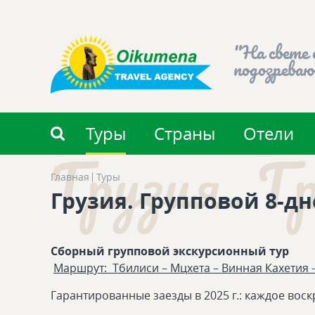
"На свете 
подозреваю
Туры
Страны
Отели
Грузия. Гр
Главная
Туры
Грузия. Групповой 8-дн
Сборный групповой экскурсионный тур
Маршрут: Тбилиси – Мцхета – Винная Кахетия -
Гарантированные заезды в 2025 г.: каждое воскр