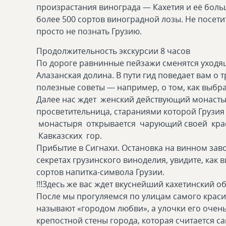
произрастания винограда — Кахетия и её боль
более 500 сортов виноградной лозы. Не посети
просто не познать Грузию.
Продолжительность экскурсии 8 часов
По дороге равнинные пейзажи сменятся уходя
Алазанская долина. В пути гид поведает вам о 
полезные советы — например, о том, как выбр
Далее нас ждет женский действующий монастыр
просветительница, стараниями которой Грузия 
монастыря открывается чарующий своей кра
Кавказских гор.
Прибытие в Сигнахи. Остановка на винном заво
секретах грузинского виноделия, увидите, как 
сортов напитка-символа Грузии.
!!!Здесь же вас ждет вкуснейший кахетинский 
После мы прогуляемся по улицам самого краси
называют «городом любви», а улочки его очень
крепостной стены города, которая считается 