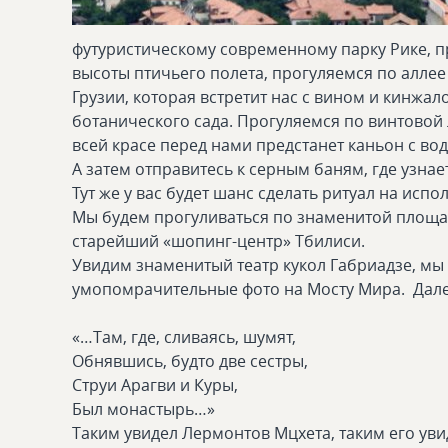
футуристическому современному парку Рике, пр
высоты птичьего полета, прогуляемся по алле
Грузии, которая встретит нас с вином и кинжа
ботанического сада. Прогуляемся по винтовой 
всей красе перед нами предстанет каньон с в
А затем отправитесь к серным баням, где узнае
Тут же у вас будет шанс сделать ритуал на ис
Мы будем прогуливаться по знаменитой площад
старейший «шопинг-центр» Тбилиси.
Увидим знаменитый театр кукол Габриадзе, мы
умопомрачительные фото на Мосту Мира. Дале
«…Там, где, сливаясь, шумят,
Обнявшись, будто две сестры,
Струи Арагви и Куры,
Был монастырь…»
Таким увидел Лермонтов Мцхета, таким его уви