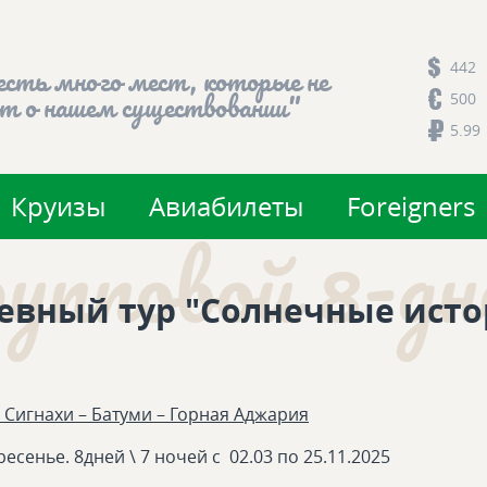
442
есть много мест, которые не
500
т о нашем существовании"
5.99
Круизы
Авиабилеты
Foreigners
упповой 8-дне
евный тур "Солнечные истор
 Сигнахи – Батуми – Горная Аджария
есенье. 8дней \ 7 ночей с 02.03 по 25.11.2025