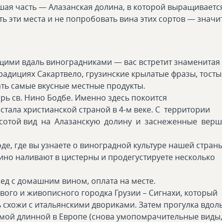
шая часть — Алазанская долина, в которой выращиваетс
ть эти места и не попробовать вина этих сортов — значи
щими вдаль виноградниками — вас встретит знаменитая
традициях Сакартвело, грузинские крылатые фразы, тосты
ать самые вкусные местные продукты.
ь св. Нино Бодбе. Именно здесь покоится
стала христианской страной в 4-м веке. С территории
сотой вид на Алазанскую долину и заснеженные вер
де, где вы узнаете о виноградной культуре нашей стран
вино наливают в цистерны и продегустируете несколько
обед с домашним вином, оплата на месте.
вого и живописного городка Грузии – Сигнахи, который
 схожи с итальянскими двориками. Затем прогулка вдол
самой длинной в Европе (снова умопомрачительные виды