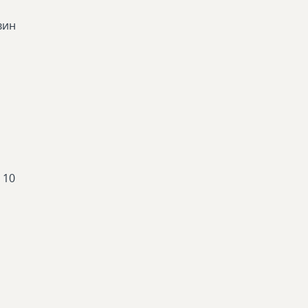
вин
 10