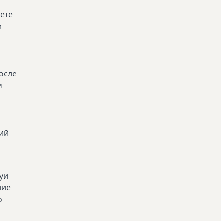
ете
и
осле
м
ний
уи
ние
о