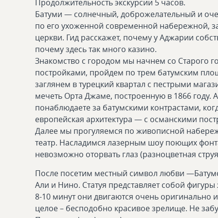
Продолжительность экскурсии 5 часов.
Батуми — солнечный, доброжелательный и оче
по его ухоженной современной набережной, заг
церкви. Гид расскажет, почему у Аджарии собст
почему здесь так много казино.
Знакомство с городом мы начнем со Старого 
постройками, пройдем по трем батумским площ
заглянем в турецкий квартал с пестрыми мага
мечеть Орта Джаме, построенную в 1866 году. 
понаблюдаете за батумскими контрастами, ког
европейская архитектура — с османскими пос
Далее мы прогуляемся по живописной набереж
театр. Насладимся лазерным шоу поющих фонта
невозможно оторвать глаз (разноцветная струя
После посетим местный символ любви —Батумс
Али и Нино. Статуя представляет собой фигуры
8-10 минут они двигаются очень оригинально и 
целое – бесподобно красивое зрелище. Не заб