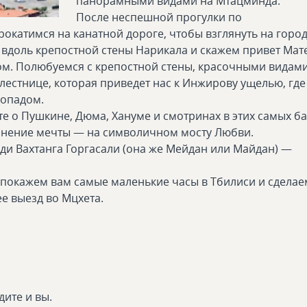
панорамными видами на Мтацминда.
После неспешной прогулки по
окатимся на канатной дороге, чтобы взглянуть на город
е вдоль крепостной стены Нарикала и скажем привет Мат
лом. Полюбуемся с крепостной стены, красочными видам
лестнице, которая приведет нас к Инжирову ущелью, где
одопадом.
те о Пушкине, Дюма, Хануме и смотринах в этих самых б
полнение мечты — на символичном мосту Любви.
и Вахтанга Горгасали (она же Мейдан или Майдан) —
 покажем вам самые маленькие часы в Тбилиси и сделае
е выезд во Мцхета.
дите и вы.