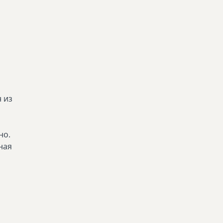
н из
но.
ная