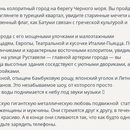
нь колоритный город на берегу Черного моря. Вы пройд
лянете в турецкий квартал, увидите старинные мечети 
венный флаг, как Батуми связан с греческой культурой и
города с его мощеными улочками и малоэтажными
адям, Европы, Театральной и кусочке Италии-Пьяцца. П
зинчиками и характерным восточными колоритом, увиди
А на улице Руставели — главной артерии города — вы
да высотные здания соседствуют с уютными двориками, а
тройками.
ной, отыщем бамбуковую рощу, японский уголок и Лет
нов. Это незабываемое шоу, от которого просто
 воды поднимается к небу под звуки музыки 
кую гигантскую металлическую любовь подвижной стат
 женщины и мужчины. Они стремятся друг к другу, в тече
красиво. А в конце они сливаются так, что как будто одн
удьте зарядить телефоны.