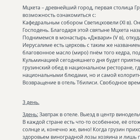
Мцхета – древнейший город, первая столица Гру
возможность ознакомиться с:
Кафедральным собором Светицховели (XI в). Он 
Господень. Благодаря этой святыне Мцхета на
Поднимемся в монастырь «Джвари» (V в), отку
Иерусалиме есть церковь с таким же названием
благовонное масло (миро) пнём того кедра, п
Кульминацией сегодняшнего дня будет прият
грузинский обед в национальном ресторане, г
национальными блюдами, но и самой колоритн
Возвращение в отель Тбилиси. Свободное врем
3 день.
3день:
Завтрак в отеле. Выезд в центр винодел
В каждой стране есть что-то особенное, её от
солнце и, конечно же, вино! Когда грузин прих
здоровьем виноградной лозы хозяина и лишь 