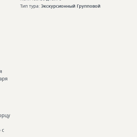
Тип тура:
Экскурсионный
Групповой
я
аря
орцу
 с