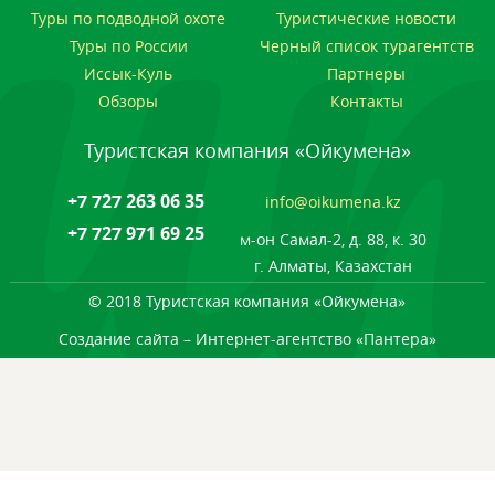
Туры по подводной охоте
Туристические новости
Туры по России
Черный список турагентств
Иссык-Куль
Партнеры
Обзоры
Контакты
Туристская компания «Ойкумена»
+7 727 263 06 35
info@oikumena.kz
+7 727 971 69 25
м-он Самал-2, д. 88, к. 30
г. Алматы, Казахстан
© 2018 Туристская компания «Ойкумена»
Создание сайта
– Интернет-агентство «Пантера»